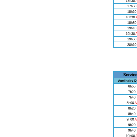
17h30
17h50
18h10
18h30
18h50
19h10
19h30
19h50
20h10
Servic
Apolinaire 
6h55
7h20
7h40
8h00
A
8h20
8h40
9h00
A
9h20
9h40
10h00