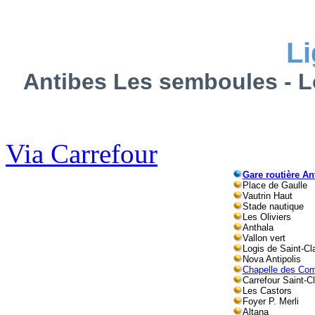
L
Antibes Les semboules - L
Via Carrefour
Gare routière An
Place de Gaulle
Vautrin Haut
Stade nautique
Les Oliviers
Anthala
Vallon vert
Logis de Saint-Cl
Nova Antipolis
Chapelle des Co
Carrefour Saint-C
Les Castors
Foyer P. Merli
Altana