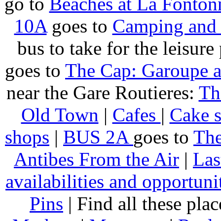
go to
Beaches at La Fonton
10A
goes to
Camping and 
bus to take for the leisure
goes to
The Cap: Garoupe 
near the Gare Routieres:
Th
Old Town
|
Cafes
|
Cake 
shops
|
BUS 2A
goes to
The
Antibes From the Air
|
Las
availabilities and opportuni
Pins
| Find all these pla