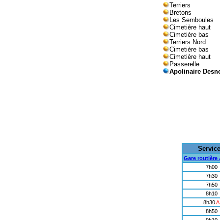
Terriers
Bretons
Les Semboules
Cimetière haut
Cimetière bas
Terriers Nord
Cimetière bas
Cimetière haut
Passerelle
Apolinaire Desn
Servic
Gare routière
7h00
7h30
7h50
8h10
8h30
A
8h50